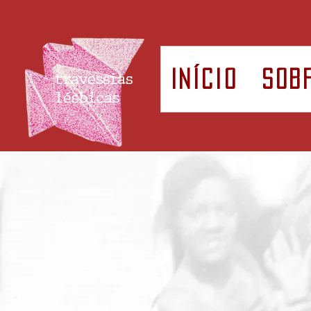
Início
Sob
travessias
lésbicas