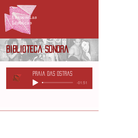
travessias
lésbicas
biblioteca sonora
Praia das Ostras
-01:51
travessiaslesbicas@gmail.com
@travessiaslesbicas